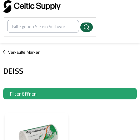
Zum
Inhalt
springen
/
Verkaufte Marken
DEISS
Filter öffnen
L
i
s
t