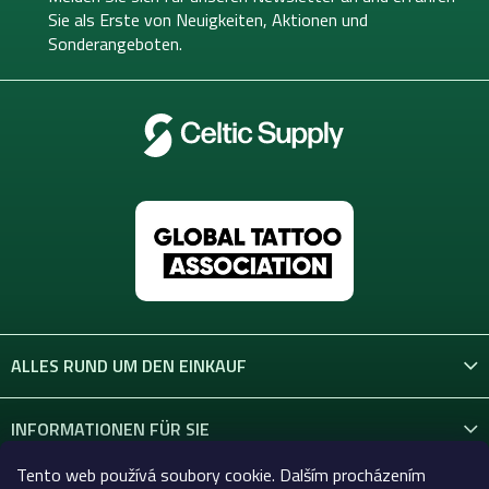
l
i
Sie als Erste von
Neuigkeiten, Aktionen und
e
l
Sonderangeboten.
m
e
e
n
t
e
d
e
r
L
i
s
t
e
ALLES RUND UM DEN EINKAUF
INFORMATIONEN FÜR SIE
Tento web používá soubory cookie. Dalším procházením