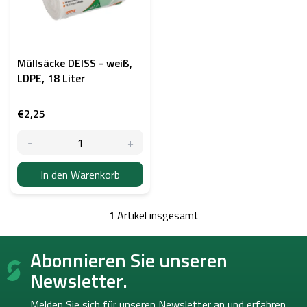
e
d
e
r
P
Müllsäcke DEISS - weiß,
r
LDPE, 18 Liter
o
d
€2,25
u
k
t
e
In den Warenkorb
1
Artikel insgesamt
S
t
F
e
Abonnieren Sie unseren
u
u
ß
e
Newsletter.
r
z
e
e
Melden Sie sich für unseren Newsletter an und erfahren