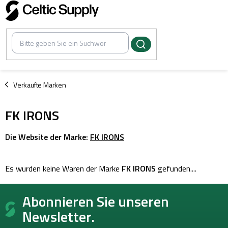
Zum
Inhalt
springen
/
Verkaufte Marken
FK IRONS
Die Website der Marke:
FK IRONS
Es wurden keine Waren der Marke
FK IRONS
gefunden....
F
Abonnieren Sie unseren
u
ß
Newsletter.
z