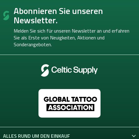
F
i
e
Abonnieren Sie unseren
u
e
r
r
ß
e
Newsletter.
u
l
z
n
e
e
g
Melden Sie sich für unseren Newsletter an und erfahren
m
i
Sie als Erste von
Neuigkeiten, Aktionen und
e
l
Sonderangeboten.
n
e
t
e
d
e
r
L
i
s
t
e
ALLES RUND UM DEN EINKAUF