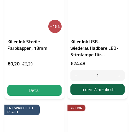
–48 %
Killer Ink Sterile
Killer Ink USB-
Farbkappen, 13mm
wiederaufladbare LED-
Stirnlampe für
Tätowierer
€24,48
€0,20
€0,39
In den Warenkorb
Detail
ENTSPRICHT EU
AKTION
REACH