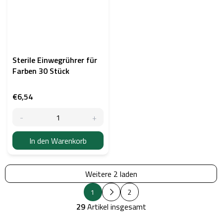
Sterile Einwegrührer für
Farben 30 Stück
€6,54
In den Warenkorb
Weitere 2 laden
P
S
1
2
a
t
g
29
Artikel insgesamt
e
i
u
n