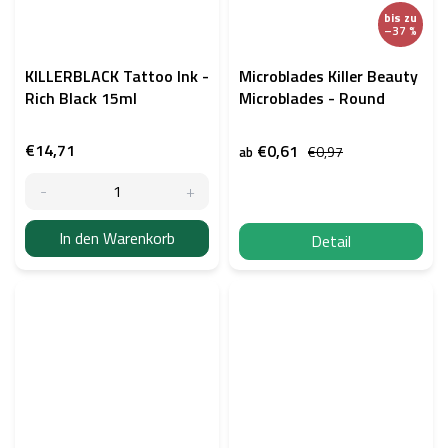
bis zu
–37 %
KILLERBLACK Tattoo Ink -
Microblades Killer Beauty
Rich Black 15ml
Microblades - Round
€14,71
€0,61
€0,97
ab
In den Warenkorb
Detail