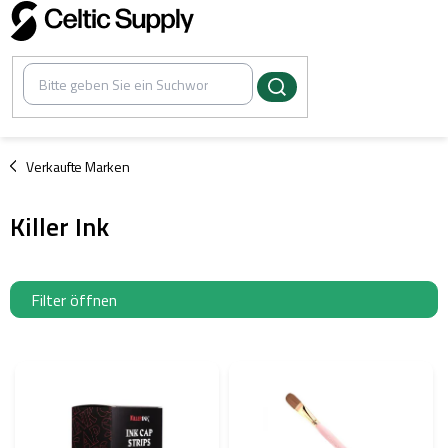
Zum
Inhalt
springen
/
Verkaufte Marken
Killer Ink
Filter öffnen
L
i
s
t