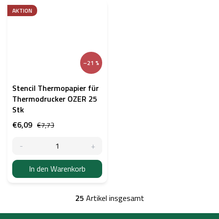
AKTION
–21 %
Stencil Thermopapier für
Thermodrucker OZER 25
Stk
€6,09
€7,73
In den Warenkorb
25
Artikel insgesamt
S
t
F