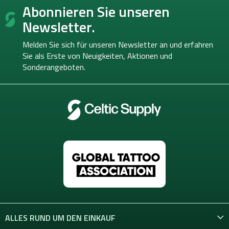
e
Abonnieren Sie unseren
u
u
ß
e
Newsletter.
r
z
e
e
Melden Sie sich für unseren Newsletter an und erfahren
l
i
Sie als Erste von
Neuigkeiten, Aktionen und
e
l
Sonderangeboten.
m
e
e
n
t
e
d
e
r
L
i
s
t
e
ALLES RUND UM DEN EINKAUF