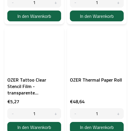
In den Warenkorb
In den Warenkorb
OZER Tattoo Clear
OZER Thermal Paper Roll
Stencil Film -
transparente
Schablonenfolie für
€5,27
€48,64
Thermodrucker A4, 100
Stück
In den Warenkorb
In den Warenkorb