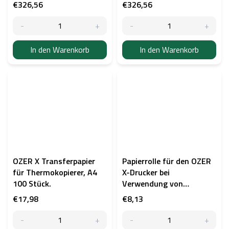
Akkus
Akkus
€326,56
€326,56
In den Warenkorb
In den Warenkorb
OZER X Transferpapier
Papierrolle für den OZER
für Thermokopierer, A4
X-Drucker bei
100 Stück.
Verwendung von
Carbonband
€17,98
€8,13