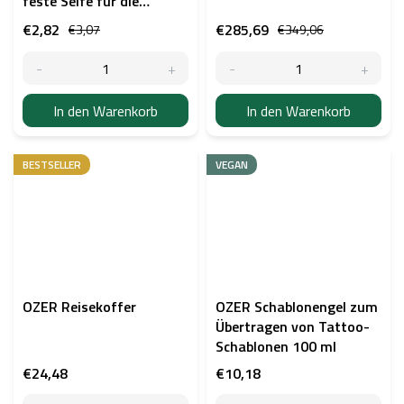
feste Seife für die
Tattoo-Pflege 50 g -
€2,82
€285,69
€3,07
€349,06
Farbmix
In den Warenkorb
In den Warenkorb
BESTSELLER
VEGAN
OZER Reisekoffer
OZER Schablonengel zum
Übertragen von Tattoo-
Schablonen 100 ml
€24,48
€10,18