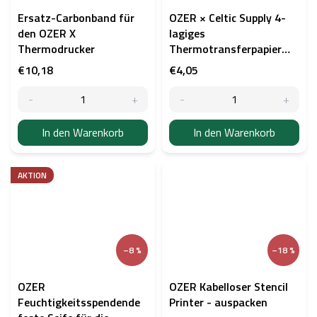
Ersatz-Carbonband für
OZER × Celtic Supply 4-
den OZER X
lagiges
Thermodrucker
Thermotransferpapier
für Thermodrucker, 10
€10,18
€4,05
Stück
In den Warenkorb
In den Warenkorb
AKTION
–8 %
–18 %
OZER
OZER Kabelloser Stencil
Feuchtigkeitsspendende
Printer - auspacken