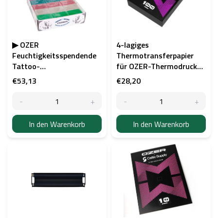
e
d
e
r
P
▶ OZER
4-lagiges
r
Feuchtigkeitsspendende
Thermotransferpapier
o
Tattoo-
für OZER-Thermodrucker,
d
Pflegeseifenstück 30 x 50
100 Stück
€53,13
€28,20
u
g
k
t
e
In den Warenkorb
In den Warenkorb