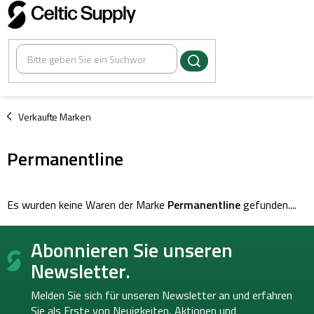
Zum
Inhalt
springen
/
Verkaufte Marken
Permanentline
Es wurden keine Waren der Marke
Permanentline
gefunden....
F
Abonnieren Sie unseren
u
ß
Newsletter.
z
e
Melden Sie sich für unseren Newsletter an und erfahren
i
Sie als Erste von
Neuigkeiten, Aktionen und