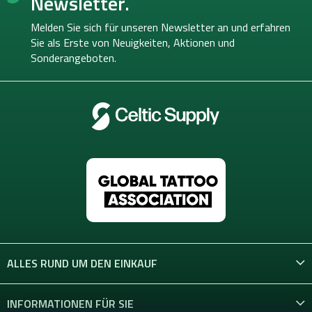
Newsletter.
r
z
e
e
Melden Sie sich für unseren Newsletter an und erfahren
l
i
Sie als Erste von
Neuigkeiten, Aktionen und
e
l
Sonderangeboten.
m
e
e
n
t
e
d
e
r
L
i
s
t
e
ALLES RUND UM DEN EINKAUF
INFORMATIONEN FÜR SIE