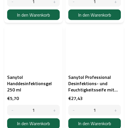
In den Warenkorb
In den Warenkorb
Sanytol
Sanytol Professional
Handdesinfektionsgel
Desinfektions- und
250 ml
Feuchtigkeitsseife mit
Aloe Vera und Bio-
€5,70
€27,43
Grüntee, 5 l
In den Warenkorb
In den Warenkorb