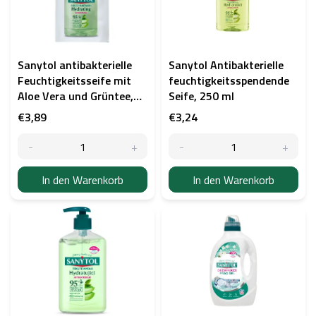
e
d
e
r
P
Sanytol antibakterielle
Sanytol Antibakterielle
r
Feuchtigkeitsseife mit
feuchtigkeitsspendende
o
Aloe Vera und Grüntee,
Seife, 250 ml
d
Nachfüllpackung 500 ml
€3,89
€3,24
u
k
t
e
In den Warenkorb
In den Warenkorb