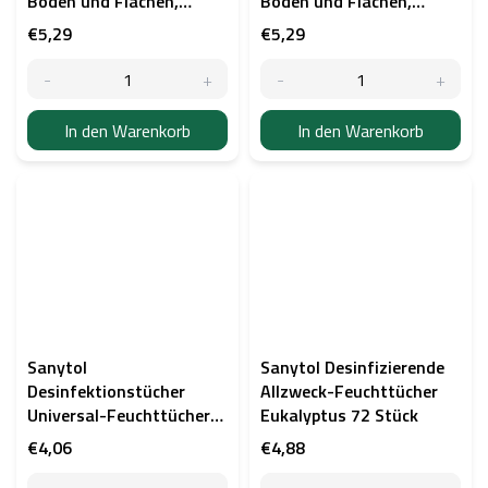
Böden und Flächen,
Böden und Flächen,
Eukalyptus 1000 ml
Zitrone 1000 ml
€5,29
€5,29
In den Warenkorb
In den Warenkorb
Sanytol
Sanytol Desinfizierende
Desinfektionstücher
Allzweck-Feuchttücher
Universal-Feuchttücher
Eukalyptus 72 Stück
Eukalyptus 36 Stück
€4,06
€4,88