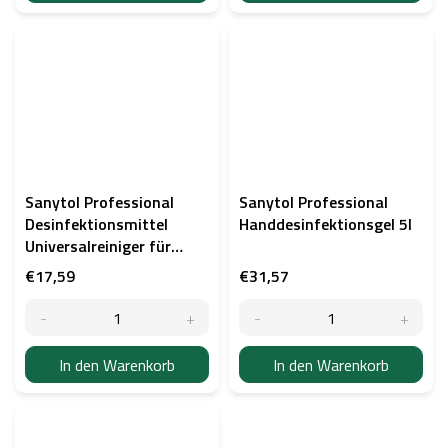
Sanytol Professional
Sanytol Professional
Desinfektionsmittel
Handdesinfektionsgel 5l
Universalreiniger für
Böden und Oberflächen
€17,59
€31,57
Eukalyptus 5 l
In den Warenkorb
In den Warenkorb