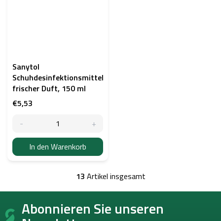
Sanytol
Schuhdesinfektionsmittel,
frischer Duft, 150 ml
€5,53
In den Warenkorb
13
Artikel insgesamt
S
t
F
e
Abonnieren Sie unseren
u
u
ß
e