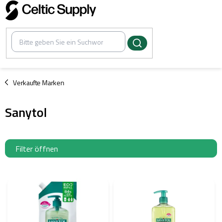
Zum
Inhalt
springen
/
Verkaufte Marken
Sanytol
Filter öffnen
L
i
s
t