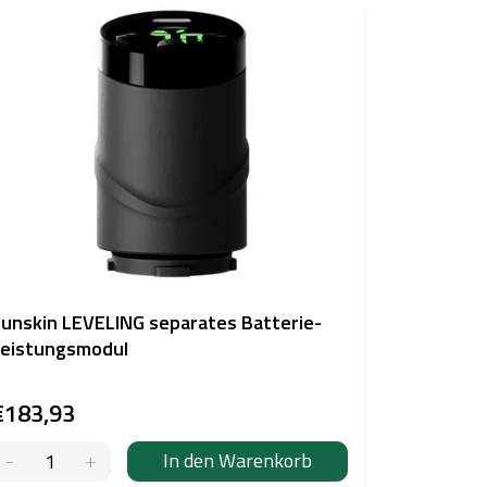
unskin LEVELING separates Batterie-
eistungsmodul
€183,93
In den Warenkorb