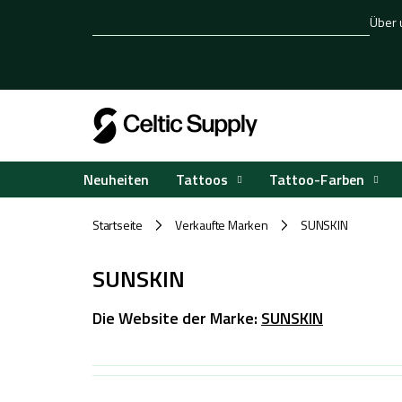
Zum
Über 
Inhalt
springen
Tattoos
Tattoo-Farben
Neuheiten
Startseite
Verkaufte Marken
SUNSKIN
/
/
SUNSKIN
Die Website der Marke:
SUNSKIN
L