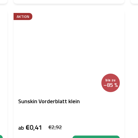
AKTION
bis zu
–85 %
Sunskin Vorderblatt klein
€0,41
€2,92
ab