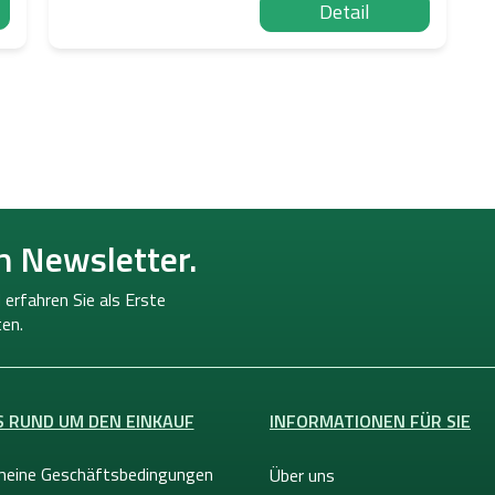
Detail
S
t
e
u
e
r
n Newsletter.
e
l
e
 erfahren Sie als Erste
m
en.
e
n
t
e
S RUND UM DEN EINKAUF
INFORMATIONEN FÜR SIE
d
e
r
meine Geschäftsbedingungen
Über uns
L