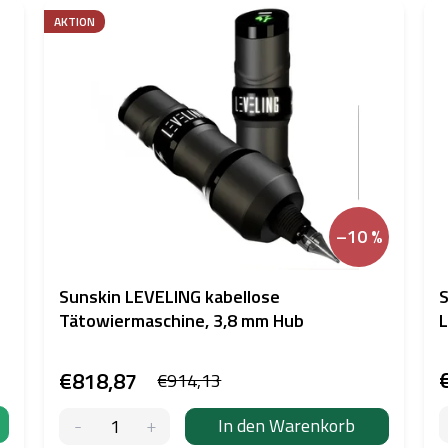
AKTION
–10 %
Sunskin LEVELING kabellose
S
Tätowiermaschine, 3,8 mm Hub
L
€818,87
€914,13
In den Warenkorb