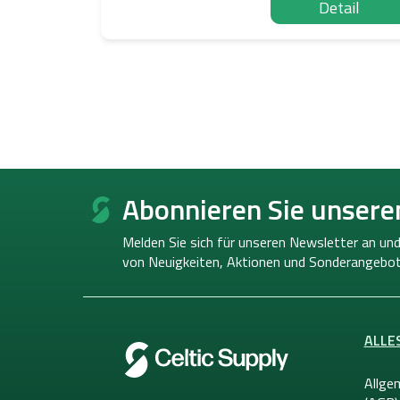
Detail
F
u
Abonnieren Sie unsere
ß
z
Melden Sie sich für unseren Newsletter an und
e
von
Neuigkeiten, Aktionen und Sonderangebot
i
l
e
ALLE
Allge