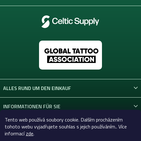
e
ALLES RUND UM DEN EINKAUF
INFORMATIONEN FÜR SIE
Tento web používá soubory cookie. Dalším procházením
KONTAKT
tohoto webu vyjadřujete souhlas s jejich používáním.. Více
informací
zde
.