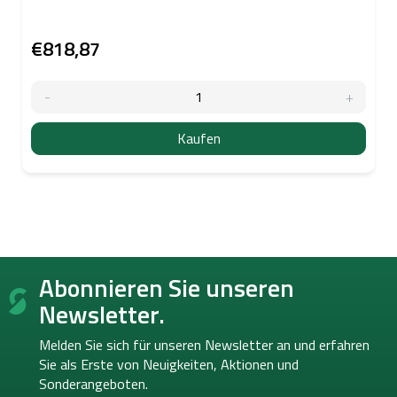
€818,87
Kaufen
F
Abonnieren Sie unseren
u
ß
Newsletter.
z
e
Melden Sie sich für unseren Newsletter an und erfahren
i
Sie als Erste von
Neuigkeiten, Aktionen und
l
Sonderangeboten.