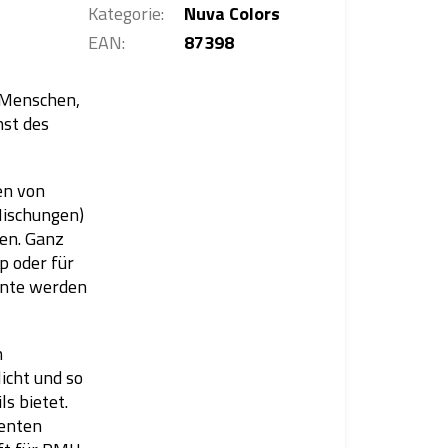
Kategorie
:
Nuva Colors
EAN
:
87398
 Menschen,
nst des
en von
Mischungen)
len. Ganz
p oder für
ente werden
n
icht und so
ls bietet.
menten