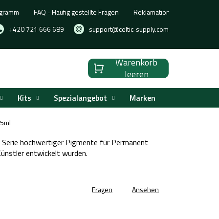
ogramm
FAQ - Häufig gestellte Fragen
Reklamation, Umtausch oder
+420 721 666 689
support@celtic-supply.com
Warenkorb
Warenkorb
leeren
Kits
Spezialangebot
Marken
15ml
 Serie hochwertiger Pigmente für Permanent
ünstler entwickelt wurden.
Fragen
Ansehen