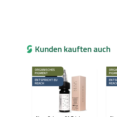
Kunden kauften auch
ORGANISCHES
ORGA
PIGMENT
PIGM
ENTSPRICHT EU
ENTS
REACH
REAC