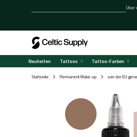
Zum
Über 
Inhalt
springen
Tattoos
Tattoo-Farben
Neuheiten
Startseite
Permanent Make-up
von der EU gene
/
/