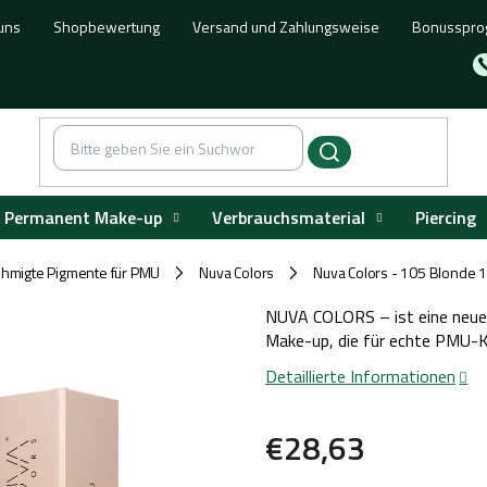
uns
Shopbewertung
Versand und Zahlungsweise
Bonusspr
Permanent Make-up
Verbrauchsmaterial
Piercing
hmigte Pigmente für PMU
Nuva Colors
Nuva Colors - 105 Blonde 
/
/
NUVA COLORS – ist eine neue
Make-up, die für echte PMU-K
Detaillierte Informationen
€28,63
Verkaufspreis: