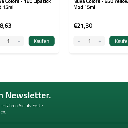
a Colors - 180 Lipstick
Nuva Colors - 950 Yello
d 15ml
Mod 15ml
8,63
€21,30
Kaufen
Kaufe
n Newsletter.
 erfahren Sie als Erste
en.