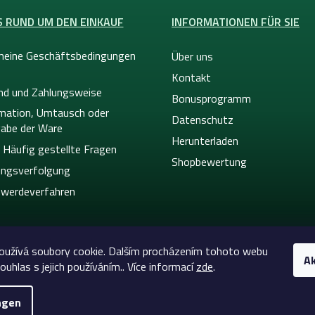
S RUND UM DEN EINKAUF
INFORMATIONEN FÜR SIE
meine Geschäftsbedingungen
Über uns
Kontakt
nd und Zahlungsweise
Bonusprogramm
mation, Umtausch oder
Datenschutz
abe der Ware
Herunterladen
 Häufig gestellte Fragen
Shopbewertung
ngsverfolgung
werdeverfahren
oužívá soubory cookie. Dalším procházením tohoto webu
Ak
ouhlas s jejich používáním.. Více informací
zde
.
ngen
26
Celtic-Supply.at | Alles für Tattoo und Permanent Mak