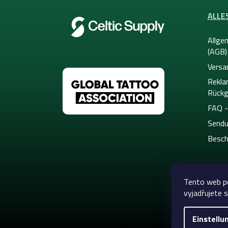
e
ALLE
Allge
(AGB)
Versa
Rekla
Rückg
FAQ -
Sendu
Besch
Tento web p
vyjadřujete s
Einstellu
Copyright 20
Erstellt von Shoptet Premium