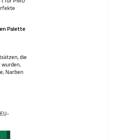
aft für PMU
rfekte
gen Palette
sätzen, die
t wurden,
fe, Narben
 EU-