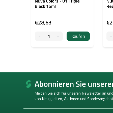
Nuva Colors - 01 Triple
Nuv
Black 15ml
Re
€28,63
€2
Kaufen
F
u
Abonnieren Sie unsere
ß
z
Melden Sie sich für unseren Newsletter an und
e
von
Neuigkeiten, Aktionen und Sonderangebot
i
l