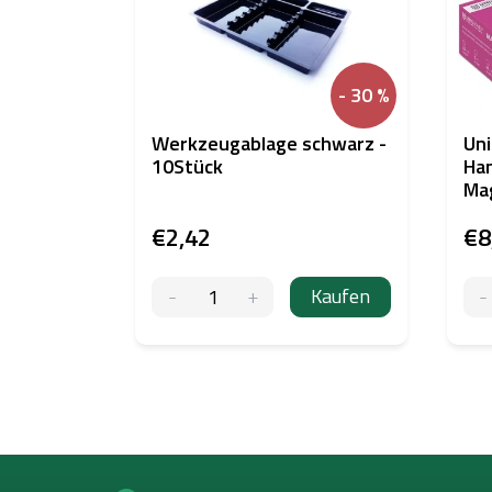
- 30 %
Werkzeugablage schwarz -
Uni
10Stück
Han
Mag
€2,42
€8
Kaufen
F
u