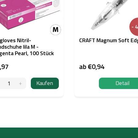
- 
gloves Nitril-
CRAFT Magnum Soft Ed
dschuhe lila M -
enta Pearl, 100 Stück
,97
ab
€0,94
Kaufen
Detail