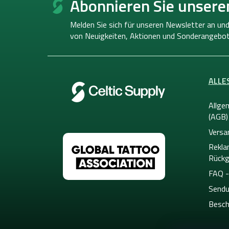
Abonnieren Sie unsere
ß
z
Melden Sie sich für unseren Newsletter an und
e
von
Neuigkeiten, Aktionen und Sonderangebot
i
l
e
ALLE
Allge
(AGB)
Versa
Rekla
Rückg
FAQ -
Sendu
Besch