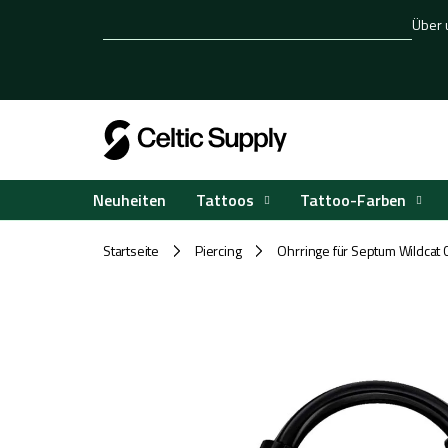
Zum
Über 
Inhalt
springen
Tattoos
Tattoo-Farben
Neuheiten
Startseite
Piercing
Ohrringe für Septum Wildcat
/
/