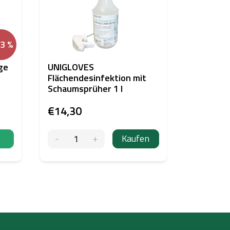
43 %
ge
UNIGLOVES
Softasept
Flächendesinfektion mit
Hautdesi
Schaumsprüher 1 l
€14,30
€13,93
Kaufen