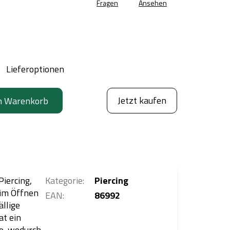
Fragen
Ansehen
Lieferoptionen
Jetzt kaufen
n Warenkorb
Piercing,
Kategorie
:
Piercing
eim Öffnen
EAN
:
86992
ällige
at ein
te, wodurch