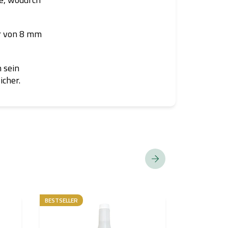
er von 8 mm
h sein
icher.
BESTSELLER