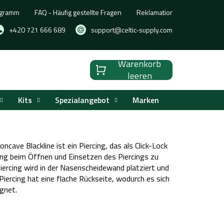
ogramm
FAQ - Häufig gestellte Fragen
Reklamation, Umtausch oder
+420 721 666 689
support@celtic-supply.com
Warenkorb
Warenkorb
leeren
Kits
Spezialangebot
Marken
cave Blackline ist ein Piercing, das als Click-Lock
ung beim Öffnen und Einsetzen des Piercings zu
 Piercing wird in der Nasenscheidewand platziert und
iercing hat eine flache Rückseite, wodurch es sich
ignet.