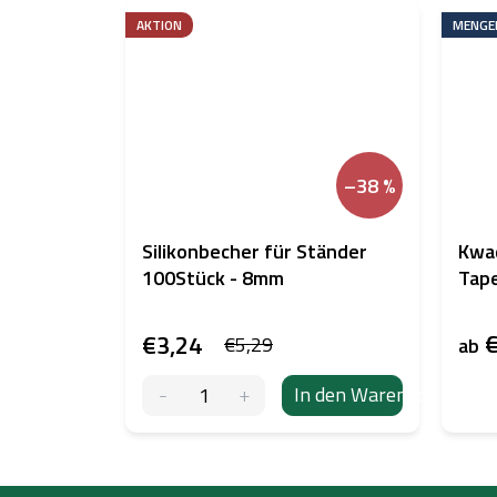
AKTION
MENGE
–38 %
Silikonbecher für Ständer
Kwa
100Stück - 8mm
Tap
€
€3,24
€5,29
ab
In den Warenkorb
F