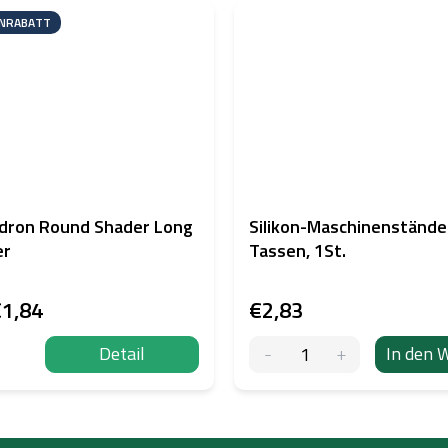
NRABATT
dron Round Shader Long
Silikon-Maschinenstände
er
Tassen, 1St.
1,84
€2,83
Detail
In den 