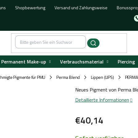
uns
Shopbewertung
Versand und Zahlungsweise
Bonusspr
Permanent Make-up
Verbrauchsmaterial
Piercing
hmigte Pigmente für PMU
Perma Blend
Lippen (LIPS)
PERMA 
/
/
/
Neues Pigment von Perma Ble
Detaillierte Informationen
€40,14
Verkaufspreis: