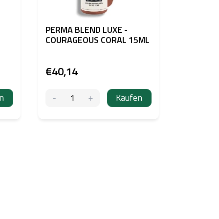
PERMA BLEND LUXE -
PERMA B
COURAGEOUS CORAL 15ML
Evenflo P
French 1
€40,14
€40,14
n
Kaufen