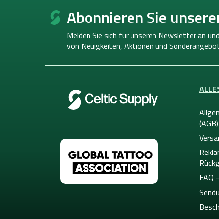
u
Abonnieren Sie unsere
ß
z
Melden Sie sich für unseren Newsletter an und
e
von
Neuigkeiten, Aktionen und Sonderangebot
i
l
e
ALLE
Allge
(AGB)
Versa
Rekla
Rückg
FAQ -
Sendu
Besch