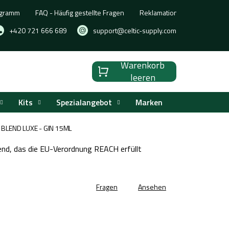
ogramm
FAQ - Häufig gestellte Fragen
Reklamation, Umtausch oder
+420 721 666 689
support@celtic-supply.com
Warenkorb
Warenkorb
leeren
Kits
Spezialangebot
Marken
BLEND LUXE - GIN 15ML
nd, das die EU-Verordnung REACH erfüllt
Fragen
Ansehen