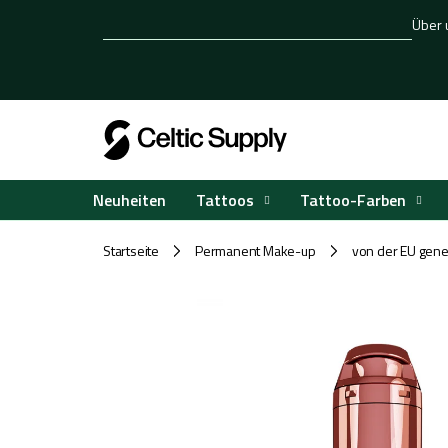
Zum
Über 
Inhalt
springen
Tattoos
Tattoo-Farben
Neuheiten
Startseite
Permanent Make-up
von der EU gene
/
/