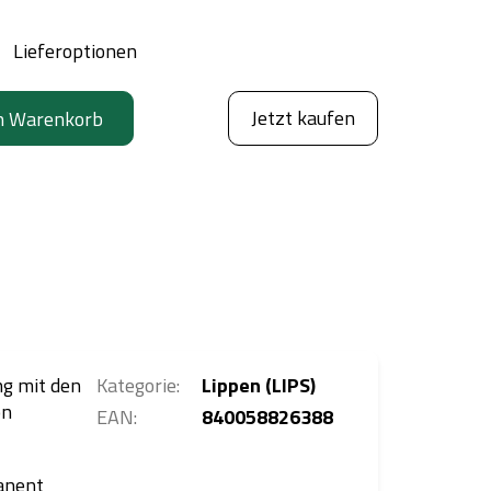
Lieferoptionen
Jetzt kaufen
n Warenkorb
g mit den
Kategorie
:
Lippen (LIPS)
on
EAN
:
840058826388
anent