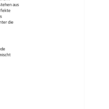
stehen aus
rfekte
ts
nter die
ede
mischt