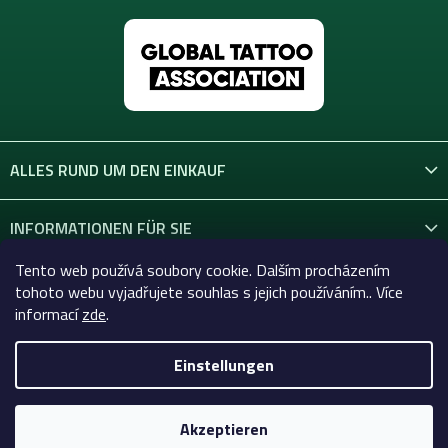
ALLES RUND UM DEN EINKAUF
INFORMATIONEN FÜR SIE
Tento web používá soubory cookie. Dalším procházením
KONTAKT
tohoto webu vyjadřujete souhlas s jejich používáním.. Více
informací
zde
.
Einstellungen
Copyright 2026
Celtic-Supply.at | Alles für Tattoo und
Permanent Make-up
. Alle Rechte vorbehalten.
Akzeptieren