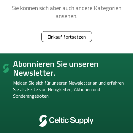
Sie können sich aber auch andere Kategorien
ansehen.
Einkauf fortsetzen
F
Abonnieren Sie unseren
u
ß
Newsletter.
z
e
Melden Sie sich für unseren Newsletter an und erfahren
i
Sie als Erste von
Neuigkeiten, Aktionen und
l
Sonderangeboten.
e