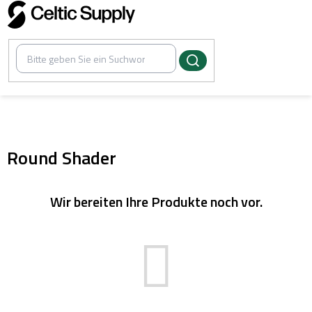
Zum
Inhalt
springen
/
Cartridges Vertix PICO
Round Shader
Wir bereiten Ihre Produkte noch vor.