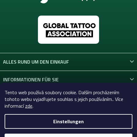
ALLES RUND UM DEN EINKAUF
INFORMATIONEN FÜR SIE
Tento web používá soubory cookie. Dalším procházením
KONTAKT
tohoto webu vyjadřujete souhlas s jejich používáním.. Více
informací
zde
.
Einstellungen
Copyright 2026
Celtic-Supply.at | Alles für Tattoo und
Permanent Make-up
. Alle Rechte vorbehalten.