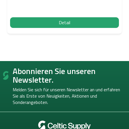
Detail
F
Abonnieren Sie unseren
u
ß
Newsletter.
z
e
Melden Sie sich für unseren Newsletter an und erfahren
i
Sie als Erste von
Neuigkeiten, Aktionen und
l
Sonderangeboten.
e