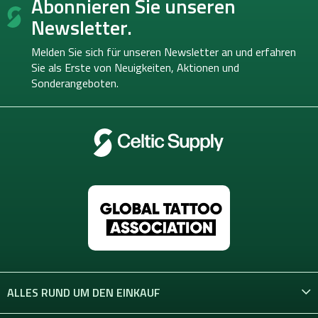
Abonnieren Sie unseren
u
ß
Newsletter.
z
e
Melden Sie sich für unseren Newsletter an und erfahren
i
Sie als Erste von
Neuigkeiten, Aktionen und
l
Sonderangeboten.
e
ALLES RUND UM DEN EINKAUF