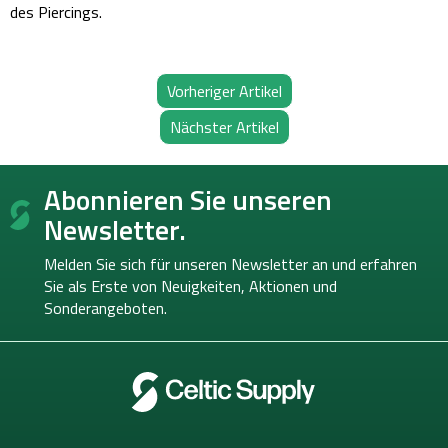
des Piercings.
Vorheriger Artikel
Nächster Artikel
F
Abonnieren Sie unseren
u
ß
Newsletter.
z
e
Melden Sie sich für unseren Newsletter an und erfahren
i
Sie als Erste von
Neuigkeiten, Aktionen und
l
Sonderangeboten.
e