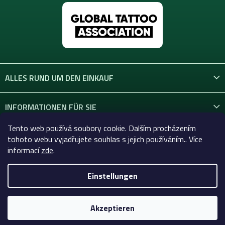
ALLES RUND UM DEN EINKAUF
INFORMATIONEN FÜR SIE
Tento web používá soubory cookie. Dalším procházením
KONTAKT
tohoto webu vyjadřujete souhlas s jejich používáním.. Více
informací
zde
.
Einstellungen
Copyright 2026
Celtic-Supply.at | Alles für Tattoo und
Permanent Make-up
. Alle Rechte vorbehalten.
Akzeptieren