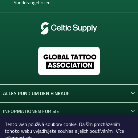
l
Sonderangeboten.
e
ALLES RUND UM DEN EINKAUF
INFORMATIONEN FÜR SIE
Tento web používá soubory cookie. Dalším procházením
KONTAKT
tohoto webu vyjadřujete souhlas s jejich používáním.. Více
informací
zde
.