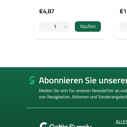
€4,87
€1
Kaufen
F
u
Abonnieren Sie unsere
ß
z
Melden Sie sich für unseren Newsletter an und
e
von
Neuigkeiten, Aktionen und Sonderangebot
i
l
e
ALLE