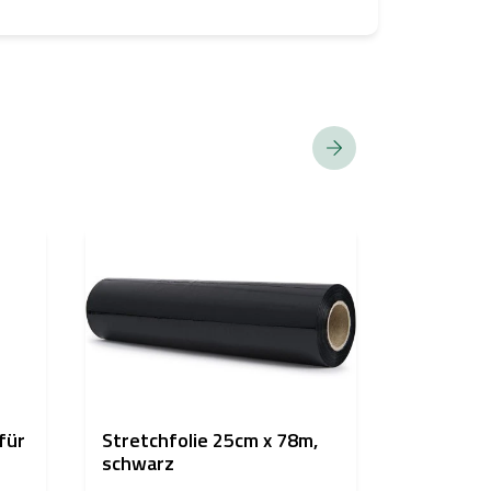
BESTSELLER
für
Stretchfolie 25cm x 78m,
Desinfek
schwarz
Oberfläc
Fresh