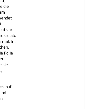
kt,
e die
dem
ewendet
8
aut vor
e sie ab.
rmal. Im
chen,
ie Folie
 zu
e sie
t,
es, auf
 und
en