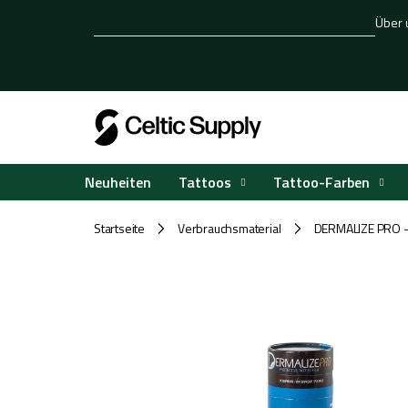
Zum
Über 
Inhalt
springen
Tattoos
Tattoo-Farben
Neuheiten
Startseite
Verbrauchsmaterial
DERMALIZE PRO -
/
/