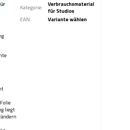
für
Verbrauchsmaterial
Kategorie
:
für Studios
EAN
:
Variante wählen
ng
hte
nt
Folie
g liegt
 Rändern