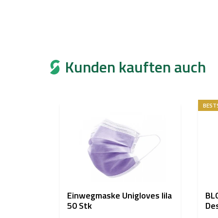
Kunden kauften auch
BEST
Einwegmaske Unigloves lila
BLO
50 Stk
Des