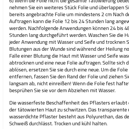
6) Wenn die Folie nicht die gesamte Tätowierung bedec
nehmen Sie ein weiteres Stück Folie und überlappen Si
bereits angebrachte Folie um mindestens 2 cm Nach 
Auftragen kann die Folie 12 bis 24 Stunden lang ang
werden. Nachfolgende Anwendungen können 24 bis 4
Stunden lang durchgeführt werden. Waschen Sie die H
jeder Anwendung mit Wasser und Seife und trocknen Si
Blutungen aus der Wunde sind während der Heilung no
Falle einer Blutung die Haut mit Wasser und Seife was
abtrocknen und eine neue Folie auftragen. Sollte sich d
ablösen, ersetzen Sie sie durch eine neue. Um die Folie
entfernen, fassen Sie den Rand der Folie und ziehen Si
langsam ab, nicht einreißen! Wenn die Folie fest hafte
besprühen Sie sie vor dem Abziehen mit Wasser.
Die wasserfeste Beschaffenheit des Pflasters erlaubt 
der tätowierten Haut zu schwitzen. Das transparente
wasserdichte Pflaster besteht aus Polyurethan, das d
Schweiß durchlässt. Trocken und kühl halten.