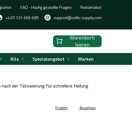
ogramm
FAQ - Häufig gestellte Fragen
Reklamation, Umtausch oder
+420 721 666 689
support@celtic-supply.com
Warenkorb
Warenkorb
leeren
Kits
Spezialangebot
Marken
ach der Tätowierung für schnellere Heilung
Fragen
Ansehen