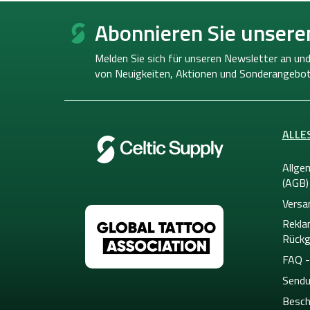
F
u
Abonnieren Sie unsere
ß
z
Melden Sie sich für unseren Newsletter an und
e
von
Neuigkeiten, Aktionen und Sonderangebot
i
l
e
ALLE
Allge
(AGB)
Versa
Rekla
Rückg
FAQ -
Sendu
Besch