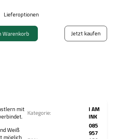
Lieferoptionen
Jetzt kaufen
n Warenkorb
stlern mit
I AM
Kategorie
:
erbindet.
INK
085
und Weiß
957
ht möglich