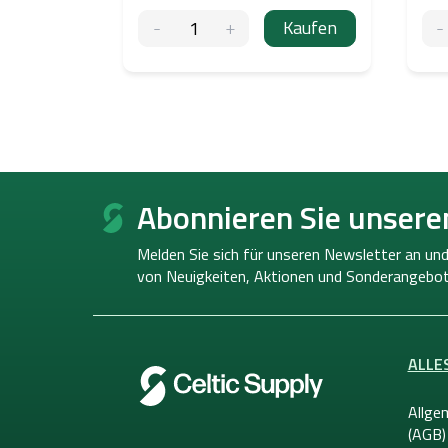
Kaufen
F
u
Abonnieren Sie unsere
ß
z
Melden Sie sich für unseren Newsletter an und
e
von
Neuigkeiten, Aktionen und Sonderangebot
i
l
e
ALLE
Allge
(AGB)