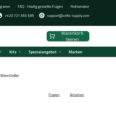
ogramm
FAQ - Häufig gestellte Fragen
Reklamation, Umtausch oder
+420 721 666 689
support@celtic-supply.com
Warenkorb
Warenkorb
leeren
Kits
Spezialangebot
Marken
bhersteller
Fragen
Ansehen