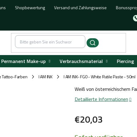
uns
Shopbewertung
Versand und Zahlungsweise
Bonusspr
Permanent Make-up
Verbrauchsmaterial
Piercing
e Tattoo-Farben
I AM INK
I AM INK- FG0 - White Rutile Paste - 50ml
/
/
Weiß von österreichischem Far
Detaillierte Informationen
€20,03
Verkaufspreis: