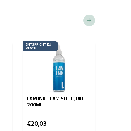
ENTSPRICHT EU
REACH
I AM INK - I AM SO LIQUID -
Sterilisi
200ML
Griffbez
Schaum –
€20,03
€1,59