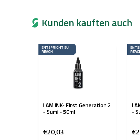
Kunden kauften auch
ENTSPRICHT EU
ENTS
REACH
REAC
I AM INK- First Generation 2
I A
- Sumi - 50ml
- S
€20,03
€2