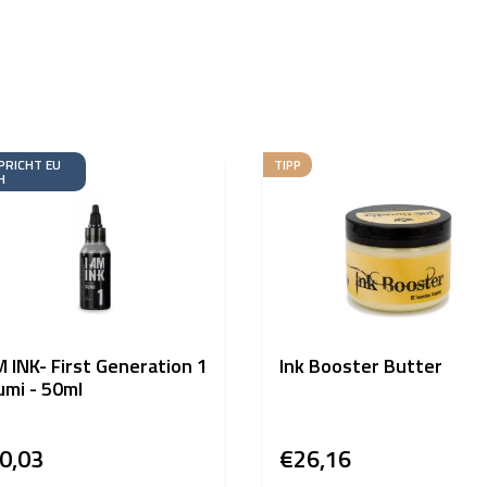
PRICHT EU
TIPP
H
M INK- First Generation 1
Ink Booster Butter
umi - 50ml
0,03
€26,16