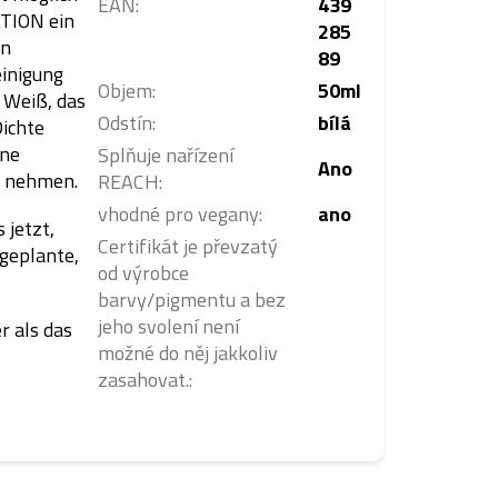
EAN
:
439
ATION ein
285
en
89
einigung
Objem
:
50ml
 Weiß, das
Odstín
:
bílá
Dichte
hne
Splňuje nařízení
Ano
u nehmen.
REACH
:
vhodné pro vegany
:
ano
 jetzt,
Certifikát je převzatý
 geplante,
od výrobce
barvy/pigmentu a bez
jeho svolení není
r als das
možné do něj jakkoliv
zasahovat.
: