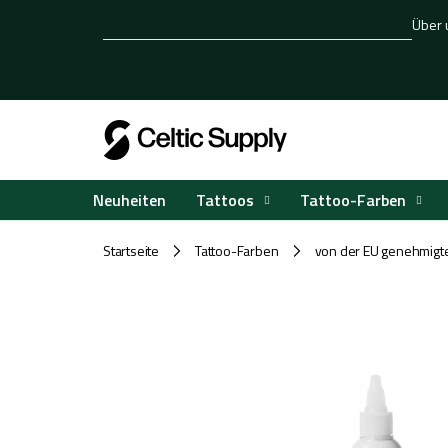
Zum
Über 
Inhalt
springen
Tattoos
Tattoo-Farben
Neuheiten
Startseite
Tattoo-Farben
von der EU genehmigt
/
/