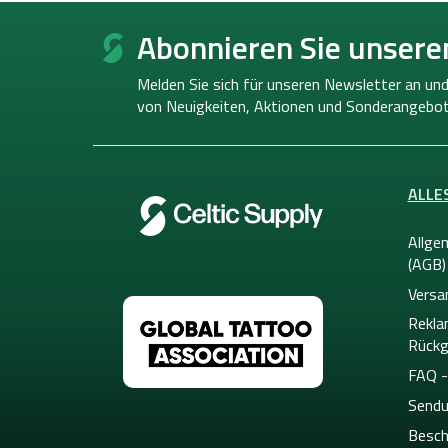
F
u
Abonnieren Sie unsere
ß
z
Melden Sie sich für unseren Newsletter an und
e
von
Neuigkeiten, Aktionen und Sonderangebot
i
l
e
ALLE
Allge
(AGB)
Versa
Rekla
Rückg
FAQ -
Sendu
Besch