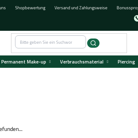
uns
Shopbewertung
Versand und Zahlungsweise
Bonusspr
Permanent Make-up
Verbrauchsmaterial
Piercing
funden....