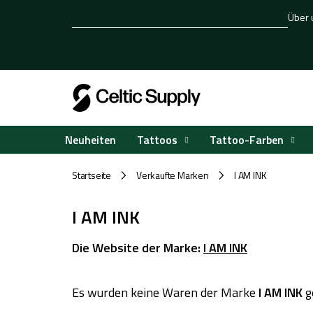
Zum
Über 
Inhalt
springen
Tattoos
Tattoo-Farben
Neuheiten
Startseite
Verkaufte Marken
I AM INK
/
/
I AM INK
Die Website der Marke:
I AM INK
Es wurden keine Waren der Marke
I AM INK
ge